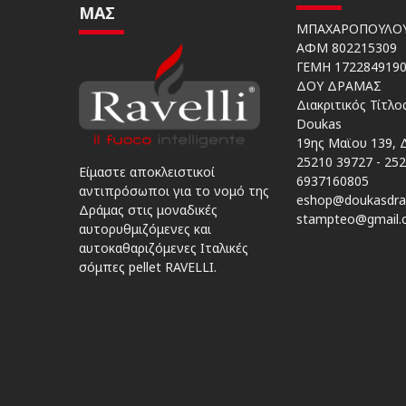
ΜΑΣ
ΜΠΑΧΑΡΟΠΟΥΛΟΥ
ΑΦΜ 802215309
ΓΕΜΗ 172284919
ΔΟΥ ΔΡΑΜΑΣ
Διακριτικός Τίτλ
Doukas
19ης Μαϊου 139, 
25210 39727 - 25
Είμαστε αποκλειστικοί
6937160805
αντιπρόσωποι για το νομό της
eshop@doukasdra
Δράμας στις μοναδικές
stampteo@gmail.
αυτορυθμιζόμενες και
αυτοκαθαριζόμενες Ιταλικές
σόμπες pellet RAVELLI.