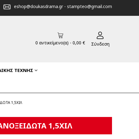
eshop@doukasdrama.gr
-
stampteo@gmail.com
0
αντικείμενο(α)
-
0,00 €
Σύνδεση
ΑΙΚΗΣ ΤΕΧΝΗΣ
ΔΩΤΑ 1,5ΧΙΛ
ΑΝΟΞΕΙΔΩΤΑ 1,5ΧΙΛ