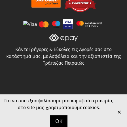
Κάντε Γρήγορες & Εύκολες τις Αγορές σας στο
κατάστημά μας, με Ασφάλεια και την αξιοπιστία της
Τράπεζας Πειραιώς
Για να σου εξασφαλίσουμε μια κορυφαία εμπειρία,
Doukas Drama © 2025 - All Rights Reserved
στο site μας χρησιμοποιούμε cookies.
/ created by
one more site
/
×
OK
Κορυφή