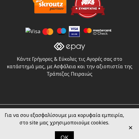
Κάντε Γρήγορες & Εύκολες τις Αγορές σας στο
κατάστημά μας, με Ασφάλεια και την αξιοπιστία της
Τράπεζας Πειραιώς
Για να σου εξασφαλίσουμε μια κορυφαία εμπειρία,
Doukas Drama © 2025 - All Rights Reserved
στο site μας χρησιμοποιούμε cookies.
/ created by
one more site
/
×
OK